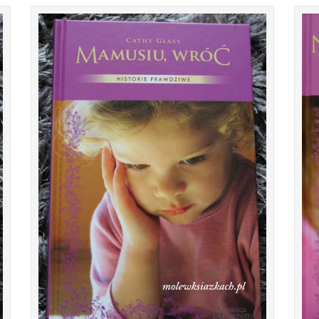
Witajcie! Dzisiaj o kolejnej książce Cathy Glass,
Witajc
czyli jak zwykle o lekturze na jeden wieczór :)
książkę 
Tytuł: Mamusiu wróć Autor: Cath...
na to
CZYTAJ DALEJ...