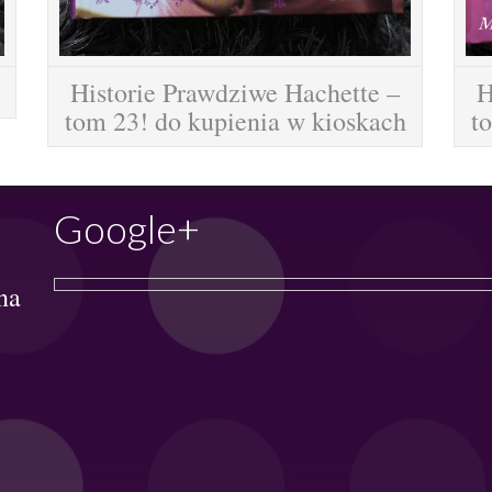
Historie Prawdziwe Hachette –
H
tom 23! do kupienia w kioskach
t
Google+
na