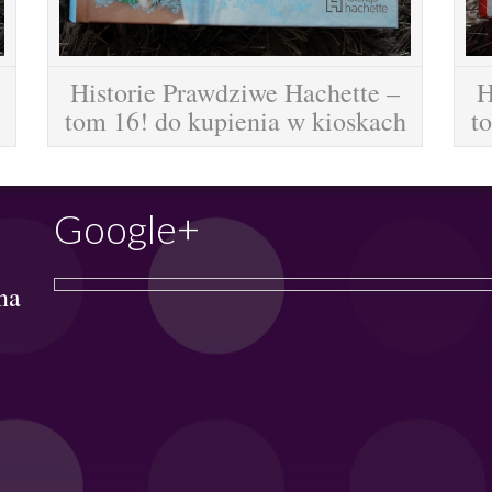
Historie Prawdziwe Hachette –
H
tom 16! do kupienia w kioskach
t
Google+
na