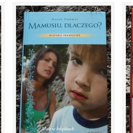
Witajcie! Bardzo byłam ciekawa tej książki, bo
Witam,
do tej pory nie miałam okazji czytać żadnej,
bardzo 
która poruszałaby tego typu temat, ale o ty...
prawdziw
CZYTAJ DALEJ...