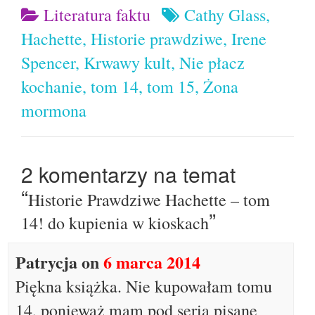
Literatura faktu
Cathy Glass
,
Hachette
,
Historie prawdziwe
,
Irene
Spencer
,
Krwawy kult
,
Nie płacz
kochanie
,
tom 14
,
tom 15
,
Żona
mormona
2 komentarzy na temat
“
Historie Prawdziwe Hachette – tom
”
14! do kupienia w kioskach
Patrycja
on
6 marca 2014
Piękna książka. Nie kupowałam tomu
14, ponieważ mam pod serią pisane