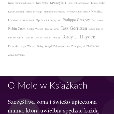
Krwawy kult
Kilka sekund od śmierci
Kim Noble
Labirynt tożsamości
Laura Walsh
Nie płacz
Leah Chishugi
Mamo uciekaj!
Mamusiu dlaczego?
Nieprzeciętna Grace
Philippa Gregory
kochanie
Okaleczona
Opowieści dubajskie
Porzucona
Tess Gerritsen
Robin Cook
Sophie Walker
Teresa Fortis
tom 8
tom 15
Torey L. Hayden
tom 16
tom 17
tom 18
tom 19
tom 20
tom 21
Zhańbiona
Ucieczka z raju
Walka o Daisy
Wstyd
Zakazana żona
Zew pustyni
Żona mormona
O Mole w Książkach
Szczęśliwa żona i świeżo upieczona
mama, która uwielbia spędzać każdą