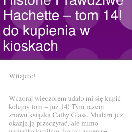
Hachette – tom 14!
do kupienia w
kioskach
Witajcie!
Wczoraj wieczorem udało mi się kupić
kolejny tom – już 14! Tym razem
znowu książka Cathy Glass. Miałam już
okazję ją przeczytać, ale mimo
wszystko kupiłam, bo jak zapewne