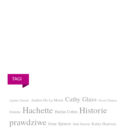
TAGI
Cathy Glass
Anders De La Motte
Agatha Christie
David Thomas
Hachette
Historie
Harlan Coben
Dziecko
prawdziwe
Irene Spencer
Kathy Harrison
Jean Sasson