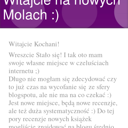
Molach :)
Witajcie Kochani!
Wreszcie Stało się! I tak oto mam
swoje własne miejsce w czeluściach
internetu ;)
Długo nie mogłam się zdecydować czy
to już czas na wycofanie się ze sfery
blogspotu, ale nie ma na co czekać :)
Jest nowe miejsce, będą nowe recenzje,
ale też duża systematyczność :) Do tej
pory recenzje nowych książek
mogliście znajdować na blogu średnio