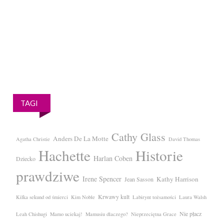
TAGI
Cathy Glass
Anders De La Motte
Agatha Christie
David Thomas
Hachette
Historie
Harlan Coben
Dziecko
prawdziwe
Irene Spencer
Kathy Harrison
Jean Sasson
Krwawy kult
Kilka sekund od śmierci
Kim Noble
Labirynt tożsamości
Laura Walsh
Nie płacz
Leah Chishugi
Mamo uciekaj!
Mamusiu dlaczego?
Nieprzeciętna Grace