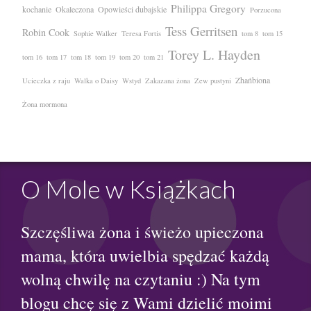
Philippa Gregory
kochanie
Okaleczona
Opowieści dubajskie
Porzucona
Tess Gerritsen
Robin Cook
Sophie Walker
Teresa Fortis
tom 8
tom 15
Torey L. Hayden
tom 16
tom 17
tom 18
tom 19
tom 20
tom 21
Zhańbiona
Ucieczka z raju
Walka o Daisy
Wstyd
Zakazana żona
Zew pustyni
Żona mormona
O Mole w Książkach
Szczęśliwa żona i świeżo upieczona
mama, która uwielbia spędzać każdą
wolną chwilę na czytaniu :) Na tym
blogu chcę się z Wami dzielić moimi