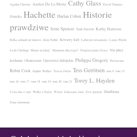
Cathy Glass
Anders De La Motte
Agatha Christie
David Thomas
Hachette
Historie
Harlan Coben
Dziecko
prawdziwe
Irene Spencer
Kathy Harrison
Jean Sasson
Krwawy kult
Kilka sekund od śmierci
Kim Noble
Labirynt tożsamości
Laura Walsh
Nie płacz
Leah Chishugi
Mamo uciekaj!
Mamusiu dlaczego?
Nieprzeciętna Grace
Philippa Gregory
kochanie
Okaleczona
Opowieści dubajskie
Porzucona
Tess Gerritsen
Robin Cook
Sophie Walker
Teresa Fortis
tom 8
tom 15
Torey L. Hayden
tom 16
tom 17
tom 18
tom 19
tom 20
tom 21
Zhańbiona
Ucieczka z raju
Walka o Daisy
Wstyd
Zakazana żona
Zew pustyni
Żona mormona