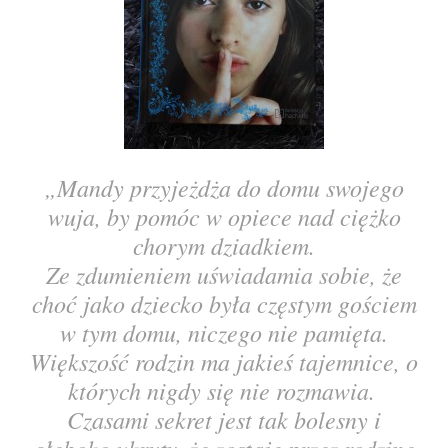
„Mandy przyjeżdża do domu swojego
wuja, by pomóc w opiece nad ciężko
chorym dziadkiem.
Ze zdumieniem uświadamia sobie, że
choć jako dziecko była częstym gościem
w tym domu, niczego nie pamięta.
Większość rodzin ma jakieś tajemnice, o
których nigdy się nie rozmawia. ​
Czasami sekret jest tak bolesny i