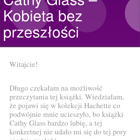
Kobieta bez
przeszłości
Witajcie!
Długo czekałam na możliwość
przeczytania tej książki. Wiedziałam,
że pojawi się w kolekcji Hachette co
podwójnie mnie ucieszyło, bo książki
Cathy Glass bardzo lubię, a tej
konkretnej nie udało mi się do tej pory