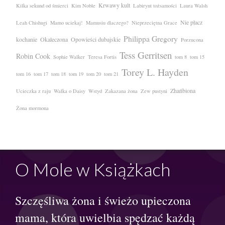
Krwawy kult
Kilka sekund od śmierci
Kim Noble
Labirynt tożsamości
Laura Walsh
Nie płacz
Leah Chishugi
Mamo uciekaj!
Mamusiu dlaczego?
Nieprzeciętna Grace
Philippa Gregory
kochanie
Okaleczona
Opowieści dubajskie
Porzucona
Tess Gerritsen
Robin Cook
Sophie Walker
Teresa Fortis
tom 8
tom 15
Torey L. Hayden
tom 16
tom 17
tom 18
tom 19
tom 20
tom 21
Zhańbiona
Ucieczka z raju
Walka o Daisy
Wstyd
Zakazana żona
Zew pustyni
Żona mormona
O Mole w Książkach
Szczęśliwa żona i świeżo upieczona
mama, która uwielbia spędzać każdą