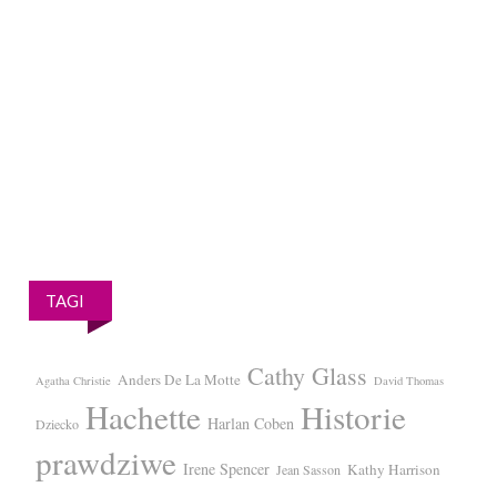
TAGI
Cathy Glass
Anders De La Motte
Agatha Christie
David Thomas
Hachette
Historie
Harlan Coben
Dziecko
prawdziwe
Irene Spencer
Kathy Harrison
Jean Sasson