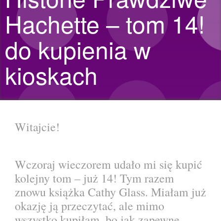
Hachette – tom 14!
do kupienia w
kioskach
Witajcie!
Wczoraj wieczorem udało mi się kupić
kolejny tom – już 14! Tym razem
znowu książka Cathy Glass. Miałam już
okazję ją przeczytać, ale mimo
wszystko kupiłam, bo jak zapewne