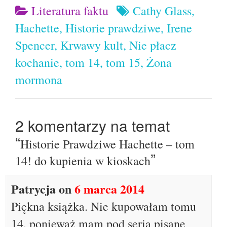
Literatura faktu
Cathy Glass
,
Hachette
,
Historie prawdziwe
,
Irene
Spencer
,
Krwawy kult
,
Nie płacz
kochanie
,
tom 14
,
tom 15
,
Żona
mormona
2 komentarzy na temat
“
Historie Prawdziwe Hachette – tom
”
14! do kupienia w kioskach
Patrycja
on
6 marca 2014
Piękna książka. Nie kupowałam tomu
14, ponieważ mam pod serią pisane